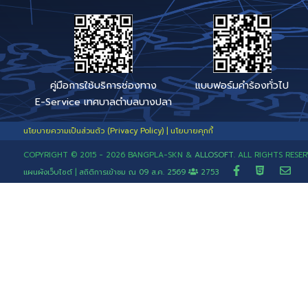
Line : @562nrbcx (มี @ ด้วย)
Link Line : คลิก
หรือ Qr-
Code
เบอร์โทรสายตรง เรื่องร้อง
ช่องทางแจ้งเรื่องติดตามข
รักษ์คลองสี่วาฯ
ร้านเสริมสวย
ร้านอาหาร