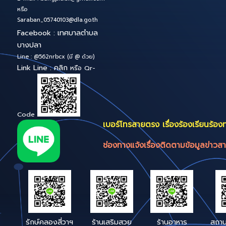
ระบบสารบรรณ
อิเล็กทรอนิกส์
สำนักงานเทศบาลตำบลบางปลา
Bang-pla Smart 
หมู่ 4 ต.บ้านเกาะ อ.เมืองฯ
Service
จังหวัดสมุทรสาคร ถนน
เศรษฐกิจ 1 บางปลา สค.74000
สำนักปลัดเทศบาล
โทร : 034-468061 , 034-410520
โทรสาร : 034 - 468060
E-mail :
bangpla.sk@gmail.com
หรือ
Saraban_05740103@dla.go.th
Facebook : เทศบาลตำบล
บางปลา