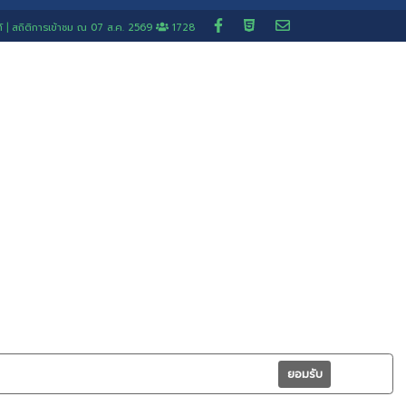
แจ้งเรื่องร้องเรียน สำน
คู่มือการใช้บริการช่องทาง
แบบฟอร์มคำร้องทั่ว
E-Service เทศบาลตำบลบางปลา
แผนผังเว็บไซต์
|
สถิติการเข้าชม ณ
07 ส.ค. 2569
1728