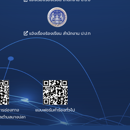
ารประชาชน
น ร้องทุกข์
างาน
จังหวัดสมุทรส
ูลข่าวสาร
าท้องถิ่น
แจ้งเรื่องร้องเรียน สำน