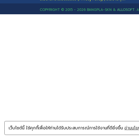
Line : @562nrbcx (มี @ ด้วย)
Link Line : คลิก
หรือ Qr-Code
เบอร์โทรสาย
ช่องทางแจ้
รักษ์คลองสี่วาฯ
ร้านเสริมสวย
นโยบายความเป็นส่วนตัว (Privacy Policy)
|
นโยบายค
COPYRIGHT © 2015 - 2026 BANGPLA-SKN &