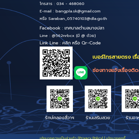
สำนักงานเทศบาลตำบลบางปลา หมู่ 4
ต.บ้านเกาะ อ.เมืองฯ จังหวัดสมุทรสาคร
ถนนเศรษฐกิจ 1 บางปลา สค.74000
สำนักปลัดเทศบาล
โทร : 034-468061 , 034-410520
โทรสาร : 034 - 468060
E-mail :
bangpla.sk@gmail.com
หรือ
Saraban_05740103@dla.go.th
Facebook : เทศบาลตำบลบางปลา