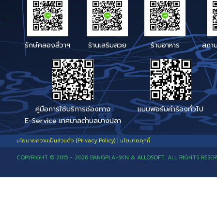
Saraban_05740103@dla.go.t
h
Facebook : เทศบาลตำบล
บางปลา
Line : @562nrbcx (มี @ ด้วย)
Link Line : คลิก
หรือ Qr-
เบอร์โทรสายตรง เรื่องร้
Code
ช่องทางแจ้งเรื่องติดตา