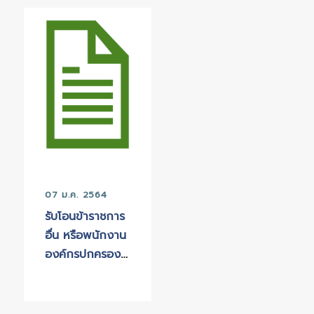
ตำบลบางปลา
พนักงานเทศบ
เรื่อง รับโอน ย้าย
สายงานผู้บริห
พนักงานส่วนท้อง
กรณีคณะ
ถิ่น สายงานผู้
กรรมการกลา
บริหาร
ข้าราชการหรือ
พนักงานส่วนท
ถิ่นยังไม่ได้ดำเ
การสรรหา