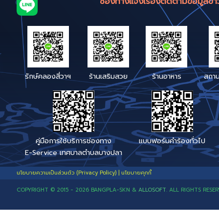
5.
ติดต่อเทศบาล
ผู้ควบคุมข้อมูลส่วนบุคคล (
เทศบาลตำบลบางปลา
โทรศัพท์ :
034
–
46
E
-
Mail
:
bangpla
.
sk
Website
:
https
://
ba