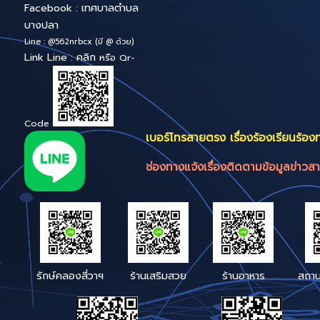
ระบบสารบรรณ
อิเล็กทรอนิกส์
สำนักงานเทศบาลตำบลบางปลา
Bang-pla Smart 
หมู่ 4 ต.บ้านเกาะ อ.เมืองฯ
Service
จังหวัดสมุทรสาคร ถนน
เศรษฐกิจ 1 บางปลา สค.74000
สำนักปลัดเทศบาล
โทร : 034-468061 , 034-410520
โทรสาร : 034 - 468060
E-mail :
bangpla.sk@gmail.com
หรือ
Saraban_05740103@dla.go.th
Facebook : เทศบาลตำบล
บางปลา
Line : @562nrbcx (มี @ ด้วย)
Link Line : คลิก
หรือ Qr-