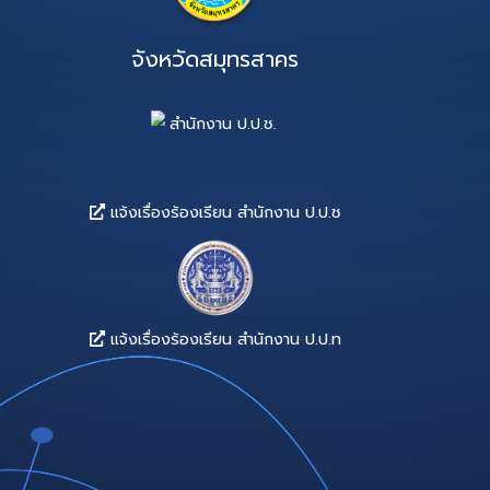
101
102
103
104
105
106
107
108
118
119
120
121
ารประชาชน
น ร้องทุกข์
างาน
จังหวัดสมุทรส
ูลข่าวสาร