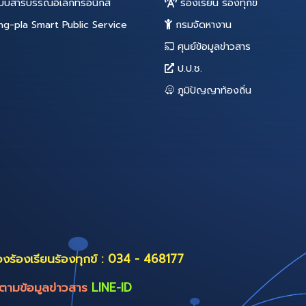
93
94
95
96
97
98
99
100
110
111
112
113
114
115
116
117
ระบบสารสนเทศภายใน
ระบบบริก
ระบบสารบรรณอิเล็กทรอนิกส์
ร้องเรีย
Bang-pla Smart Public Service
กรมจัดห
ศุนย์ข้อม
ป.ป.ช.