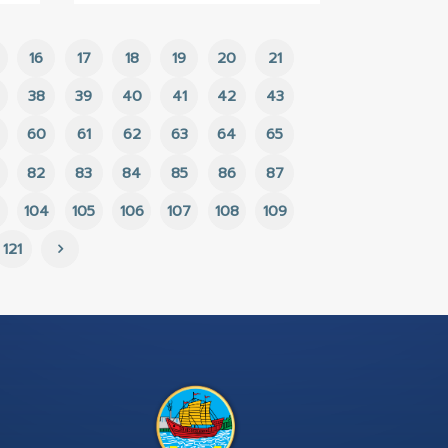
ย. 2566
26 ก.ย. 2566
ศผู้ชนะการเสนอราคา
ประกาศผู้ชนะการเสน
หมาจัดทำอาหารกลาง
วัสดุไฟฟ้า จำนวน 2
กเรียนสำหรับภาคเรียน
รายการ เพื่อใช้ในง
/2566 ประจำเดือน
ช่าง เทศบาลตำบลบ
คม 2566 ของ
ประจำปีงบประมาณ พ
ียนอนุบาลเทศบาล
2566 โดยวิธีเฉพาะเ
13
14
15
16
17
18
19
20
บางปลา ตาม
การอาหารกลางวัน
35
36
37
38
39
40
41
42
ำปีงบประมาณ 2567
57
58
59
60
61
62
63
64
ธีเฉพาะเจาะจง
79
80
81
82
83
84
85
86