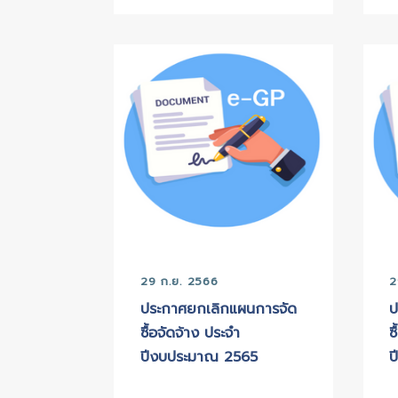
10 ต.ค. 2566
ประกาศผู้ชนะการเสนอราคา
จ้างก่อสร้างโครงการ
ปรับปรุงเขื่อน ค.ส.ล. ริม
แม่น้ำท่าจีนบริเวณชุมชน
บ้านใต้วัดระยะที่ 2 หมู่ที่
4(จ่ายขาดเงินสะสม) โดย
วิธีเฉพาะเจาะจง