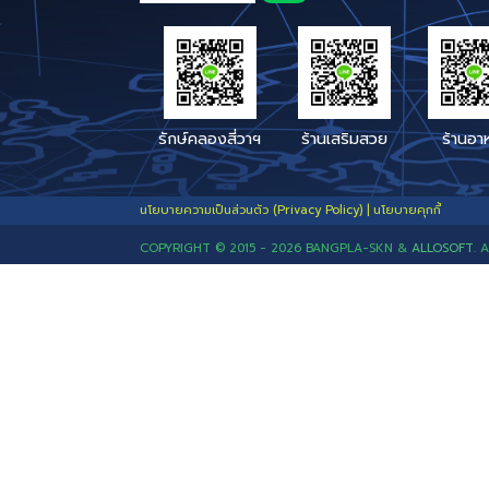
ถนนเศรษฐกิจ 1 บางปลา สค.74000
สำนักปลัดเทศบาล
โทร : 034-468061 , 034-410520
โทรสาร : 034 - 468060
E-mail :
bangpla.sk@gmail.com
หรือ
Saraban_05740103@dla.go.th
Facebook : เทศบาลตำบลบางปลา
Line : @562nrbcx (มี @ ด้วย)
Link Line : คลิก
หรือ Qr-Code
เบอร์โทรสาย
ช่องทางแจ้