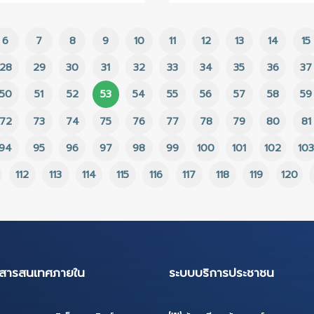
29 ก.ย. 2566
29 ก.
ประกาศเผยแพร่แผนการจัด
ประกา
ซื้อจัดจ้าง ประจำ
จ้างเ
ปีงบประมาณ 2566
วันนั
ที่ 1
ตุลา
โรงเร
5
6
7
8
9
10
11
12
ตำบล
โครง
27
28
29
30
31
32
33
34
ประจ
49
50
51
52
53
54
55
56
โดยวิ
71
72
73
74
75
76
77
78