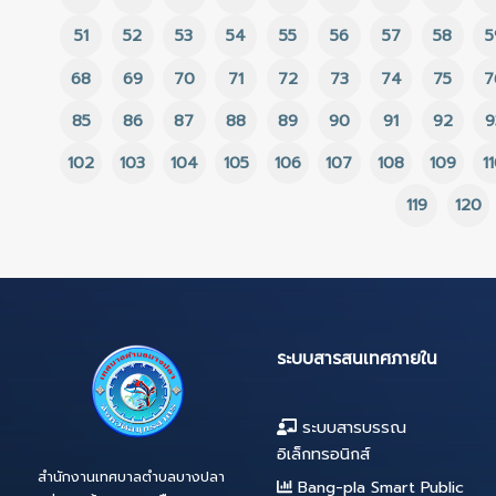
จัดซื้อจัดจ้างของหน่วยงาน
จ้างงานจ้างเหมาประก
ของรัฐไว้ในศูนย์ข้อมูลข่าวสาร
อาหาร (ปรุงสำเร็จ) โ
ของราชการในระบบการจัดซื้อ
อาหารกลางวัน ภาคเรีย
จัดจ้างภาครัฐด้วย
๒/๒๖๗๘ ประจำเดือนม
อิเล็กทรอนิกส์ (Electronic
๒๕๖๙ ประจำปีงบประม
Government Procurment :
๒๕๖๙ ของโรงเรียนอน
1
2
3
4
5
6
e-GP)ประจำเดือน กุมภาพันธ์
เทศบาลตำบลบางปลา โ
2569 ปีงบประมาณ 2569
เฉพาะเจาะจง
17
18
19
20
21
22
23
34
35
36
37
38
39
40
51
52
53
54
55
56
57
68
69
70
71
72
73
74
85
86
87
88
89
90
91
102
103
104
105
106
107
108