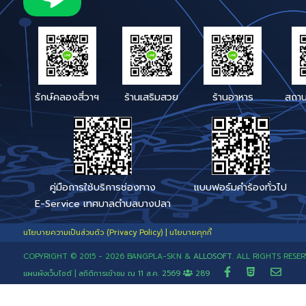
โทรสาร : 034 - 468060
E-mail :
bangpla.sk@gmail.com
หรือ
Saraban_05740103@dla.go.th
Facebook : เทศบาลตำบล
บางปลา
Line : @562nrbcx (มี @ ด้วย)
Link Line : คลิก
หรือ Qr-
Code
เบอร์โทรสายตรง เรื่องร้อง
ช่องทางแจ้งเรื่องติดตามข