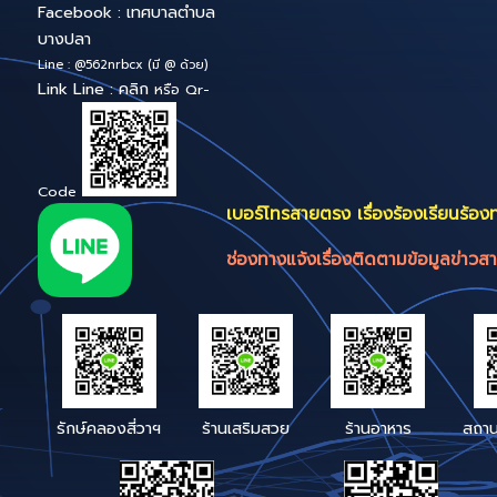
ระบบสารบรรณ
อิเล็กทรอนิกส์
สำนักงานเทศบาลตำบลบางปลา
Bang-pla Smart 
หมู่ 4 ต.บ้านเกาะ อ.เมืองฯ
Service
จังหวัดสมุทรสาคร ถนน
เศรษฐกิจ 1 บางปลา สค.74000
สำนักปลัดเทศบาล
โทร : 034-468061 , 034-410520
โทรสาร : 034 - 468060
E-mail :
bangpla.sk@gmail.com
หรือ
Saraban_05740103@dla.go.th
Facebook : เทศบาลตำบล
บางปลา
Line : @562nrbcx (มี @ ด้วย)
Link Line : คลิก
หรือ Qr-